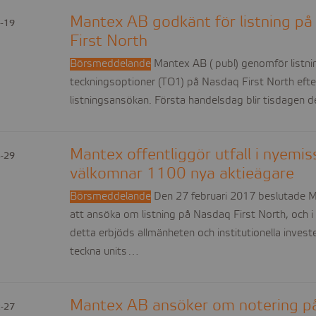
Mantex AB godkänt för listning p
-19
First North
Börsmeddelande
Mantex AB ( publ) genomför listnin
teckningsoptioner (TO1) på Nasdaq First North eft
listningsansökan. Första handelsdag blir tisdagen 
Mantex offentliggör utfall i nyemis
-29
välkomnar 1100 nya aktieägare
Börsmeddelande
Den 27 februari 2017 beslutade M
att ansöka om listning på Nasdaq First North, och
detta erbjöds allmänheten och institutionella investe
teckna units…
Mantex AB ansöker om notering p
-27