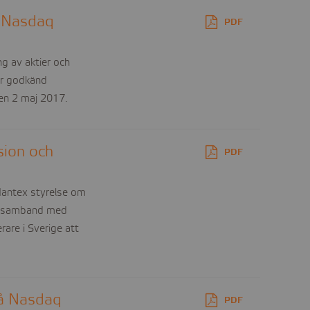
å Nasdaq
PDF
g av aktier och
er godkänd
den 2 maj 2017.
sion och
PDF
antex styrelse om
 i samband med
rare i Sverige att
å Nasdaq
PDF