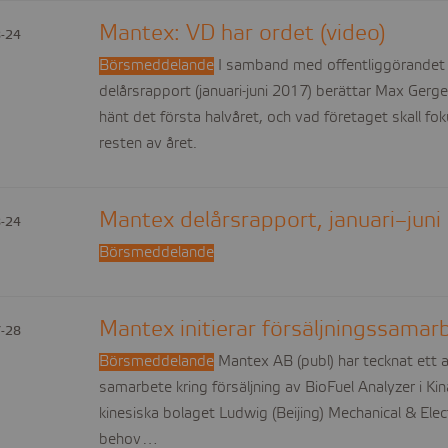
Mantex: VD har ordet (video)
-24
Börsmeddelande
I samband med offentliggörandet
delårsrapport (januari-juni 2017) berättar Max Ger
hänt det första halvåret, och vad företaget skall fo
resten av året.
Mantex delårsrapport, januari–jun
-24
Börsmeddelande
Mantex initierar försäljningssamarb
-28
Börsmeddelande
Mantex AB (publ) har tecknat ett 
samarbete kring försäljning av BioFuel Analyzer i Ki
kinesiska bolaget Ludwig (Beijing) Mechanical & Elect
behov…