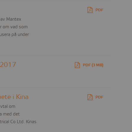
PDF
 av Mantex
ger om vad som
kusera på under
i 2017
PDF (3 MB)
ete i Kina
PDF
avtal om
na med det
rical Co Ltd. Kinas