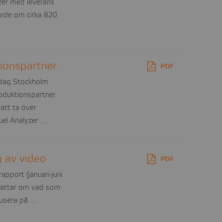
yzer med leverans
värde om cirka 820
ionspartner
PDF
sdaq Stockholm
roduktionspartner.
att ta över
fuel Analyzer…
g av video
PDF
pport (januari-juni
rättar om vad som
okusera på…