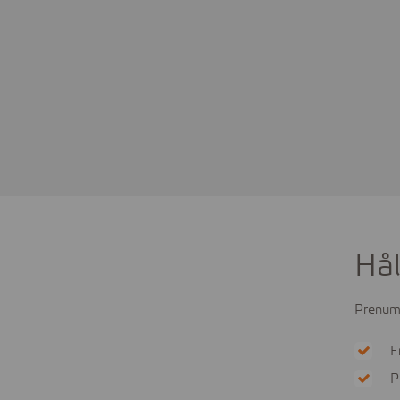
Hål
Prenume
F
P