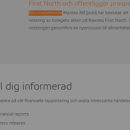
First North och offentliggör prosp
Börsmeddelande
Mantex AB (publ) har beslutat at
notering av bolagets aktier på Nasdaq First North
noteringen genomförs en nyemission till allmänhet
l dig informerad
rera på vår finansiella rapportering och andra intressanta händelse
inancial reports
ress releases