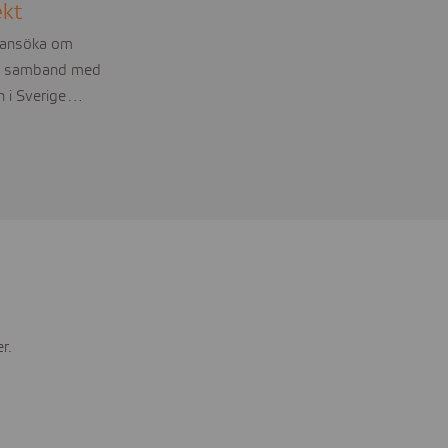
ekt
t ansöka om
. I samband med
en i Sverige…
r.