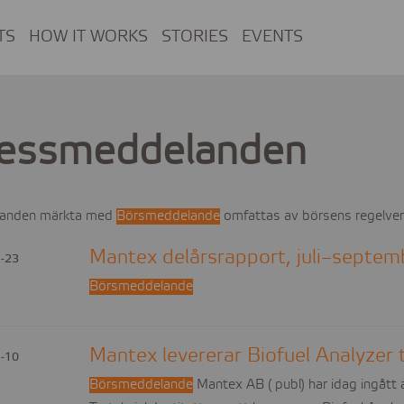
TS
HOW IT WORKS
STORIES
EVENTS
essmeddelanden
anden märkta med
Börsmeddelande
omfattas av börsens regelver
Mantex delårsrapport, juli–septe
-23
Börsmeddelande
Mantex levererar Biofuel Analyzer t
-10
Börsmeddelande
Mantex AB ( publ) har idag ingått