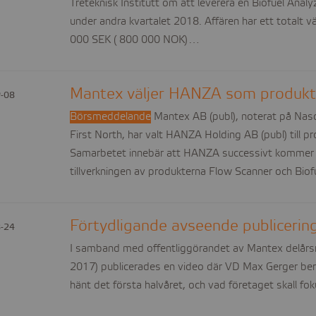
Treteknisk Institutt om att leverera en Biofuel Anal
under andra kvartalet 2018. Affären har ett totalt 
000 SEK ( 800 000 NOK)…
Mantex väljer HANZA som produkt
-08
Börsmeddelande
Mantex AB (publ), noterat på Na
First North, har valt HANZA Holding AB (publ) till p
Samarbetet innebär att HANZA successivt kommer 
tillverkningen av produkterna Flow Scanner och Bio
Förtydligande avseende publicerin
-24
I samband med offentliggörandet av Mantex delårsra
2017) publicerades en video där VD Max Gerger be
hänt det första halvåret, och vad företaget skall f