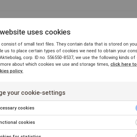
Mats Vikström ny CFO på Mantex
-14
 website uses cookies
Börsmeddelande
Mats Vikström har utsetts till ny
( publ). Han efterträder Harald Bauer som innehaft 
consist of small text files. They contain data that is stored on you
le us to place certain types of cookies we need to obtain your cons
ktiebolag, corp. ID no. 556550-8537, we use the following kinds of
Mantex levererar Biofuel Analyzer ti
-28
 more about which cookies we use and storage times,
click here t
Energi
kies policy.
Börsmeddelande
Mantex AB ( publ) har fått en best
Biofuel Analyzer till Norrtälje Energis kraftvärmeverk
e your cookie-settings
Analyzer säljs som en mättjänst som omfattar…
cessary cookies
Halmstad Energi och Miljö beställe
-21
ctional cookies
Analyzer
nt
kies for statistics