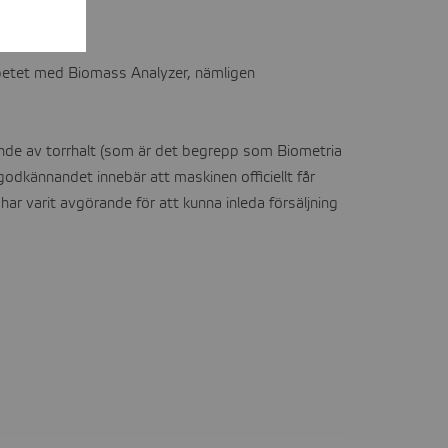
rbetet med Biomass Analyzer, nämligen
nde av torrhalt (som är det begrepp som Biometria
odkännandet innebär att maskinen officiellt får
har varit avgörande för att kunna inleda försäljning