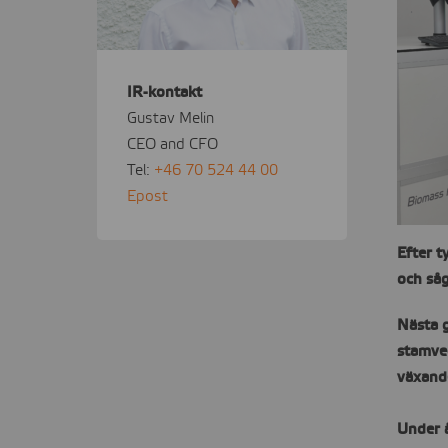
IR-kontakt
Gustav Melin
CEO and CFO
Tel:
+46 70 524 44 00
Epost
Efter t
och såg
Nästa g
stamved
växand
Under å