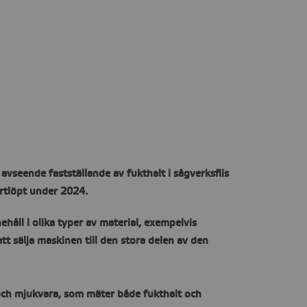
seende fastställande av fukthalt i sågverksflis
rtlöpt under 2024.
håll i olika typer av material, exempelvis
att sälja maskinen till den stora delen av den
 och mjukvara, som mäter både fukthalt och