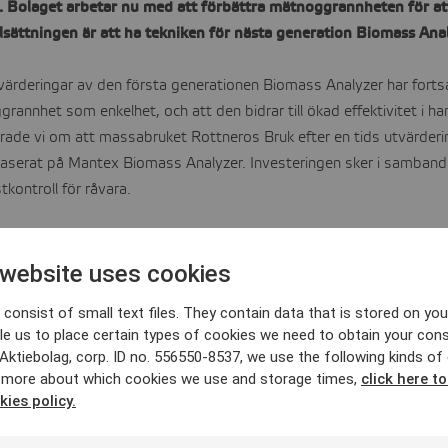
. Bolaget arbetar nu med att förbättra mätnoggrannheten för at
sättningen är att ha tekniken för nästa generation Biomass Ana
ärderingar av den första generationen Biomass Analyzer har fortsat
rannhet som enkelhet, och att den bidrar till ökad effektivitet i
rade vi om att massabruket Rottneros Bruk efter en tids utvärderi
 baserat på Mantex Biomass Analyzer. Investeringen sker i samba
kontroll för råvara.
mass Analyzer kan mäta fler parametrar i fler material kommer den
bioenergisektorn, där kortare ledtider, enkelhet och minskad manuel
 website uses cookies
consist of small text files. They contain data that is stored on you
 tidigare kommunicerat kraftsamlar vi nu med fokus på att färdigstä
le us to place certain types of cookies we need to obtain your cons
och målsättningen är att ha tekniken för denna framme under förs
ktiebolag, corp. ID no. 556550-8537, we use the following kinds of
 more about which cookies we use and storage times,
click here t
tgenuppsättning för komplexa mätningar
kies policy.
 fastställa energiinnehåll behöver man kunna mäta både fukt- och as