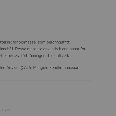
teknik för biomassa, som beröringsfritt,
rgiinnehåll. Dessa mätdata används bland annat för
fektivisera förbränningen i biokraftverk.
fied Adviser (CA) är Mangold Fondkommission.
nalyzer