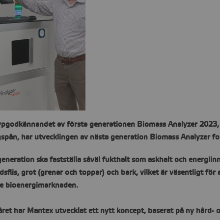
ypgodkännandet av första generationen Biomass Analyzer 2023, av
spån, har utvecklingen av nästa generation Biomass Analyzer fo
eneration ska fastställa såväl fukthalt som askhalt och energiinne
sflis, grot (grenar och toppar) och bark, vilket är väsentligt för 
e bioenergimarknaden.
ret har Mantex utvecklat ett nytt koncept, baserat på ny hård-