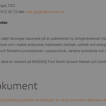
rger, CEO
012 35 72 eller
max.gerger@mantex.se
ntex
säljer lösningar baserade på en patenterad ny röntgenbaserad mät
iskt och i realtid analyserar materialets fukthalt, askhalt och ene
 och förbättra produktionen i pappersbruk, värdera biobränsle och ef
aktie är noterad på NASDAQ First North Growth Market och Certi
okument
Uppdatering gällande utvecklingen av nästa generation Biomass A