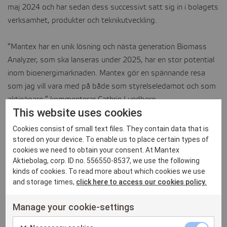
maj 2024 och har sedan dess successivt satt sig in i bolagets
CONTACT
verksamhet, produkter och teknikutveckling.
“Mantex har en unik lösning och nästa generation Biomass
Analyzer, som ska lanseras under 2025, har en stor potential
inom bioenergimarknaden. Mantex gör en spännande resa
som jag vill vara med på både som styrelseledamot och som
aktieägare,” kommenterar Cathrin Lundberg.
This website uses cookies
Cathrin förvärvade, den 18 december 2024, 2 222 222 aktier i
Cookies consist of small text files. They contain data that is
bolaget till ett värde av cirka 98 000 kronor.
stored on your device. To enable us to place certain types of
cookies we need to obtain your consent. At Mantex
Aktiebolag, corp. ID no. 556550-8537, we use the following
För mer information, vänligen kontakta:
kinds of cookies. To read more about which cookies we use
and storage times,
click here to access our cookies policy.
Max Gerger, CEO
Manage your cookie-settings
+46 70 012 35 72 eller
max.gerger@mantex.se