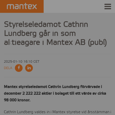
INDUSTRIES
Styrelseledamot Cathrin
Lundberg går in som
PRODUCTS
aktieägare i Mantex AB (publ)
HOW IT WORKS
STORIES
2025-01-10 16:10 CET
DELA
EVENTS
ABOUT US
Mantex styrelseledamot Cathrin Lundberg förvärvade i
december 2 222 222 aktier i bolaget till ett värde av cirka
IR
98 000 kronor.
PRESS
Cathrin Lundberg valdes in i Mantex styrelse vid årsstämman i