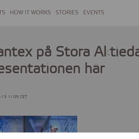
TS
HOW IT WORKS
STORIES
EVENTS
ntex på Stora Aktied
esentationen här
-13 11:05 CET