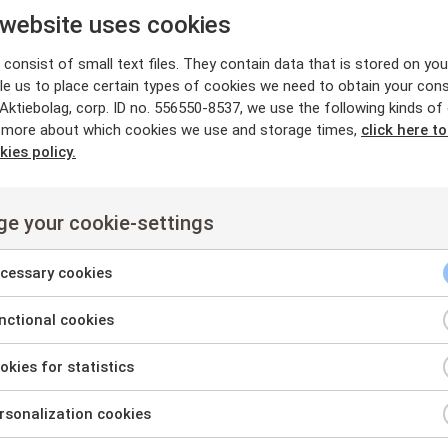
 website uses cookies
consist of small text files. They contain data that is stored on you
le us to place certain types of cookies we need to obtain your cons
ktiebolag, corp. ID no. 556550-8537, we use the following kinds of
 mars 2025 deltog Mantex AB på Stora Aktiedagarna i Stockholm
 more about which cookies we use and storage times,
click here t
terade bolaget, bolagets egenutvecklade röntgenteknologi, pro
kies policy.
i och marknad.
manget webbsändes även live. För den som vill se i efterhand, se l
e your cookie-settings
//youtu.be/ro5KRawKq8A
cessary cookies
ktiedagarna hölls den 11-12 mars i Stockholm,
arrangerat av Akt
ctional cookies
spresentationer av stora och små bolag på Birger Jarl Konferens i
nt
kies for statistics
nt
 information, vänligen kontakta:
sonalization cookies
nt