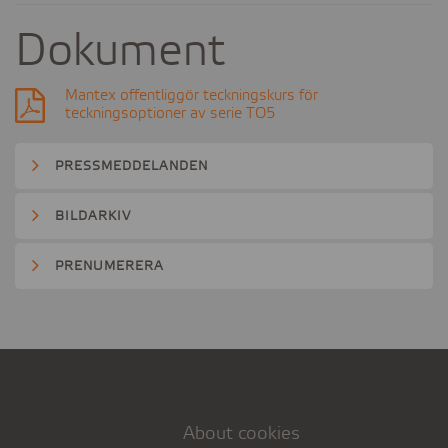
for
use
Ad
ad-
Dokument
of
measurement
tracking
Personalized
user
ads
Mantex offentliggör teckningskurs för
cookies
teckningsoptioner av serie TO5
cookies
PRESSMEDDELANDEN
BILDARKIV
PRENUMERERA
About cookies