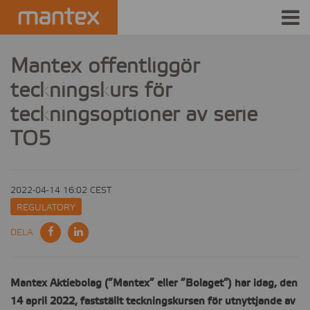
INDUSTRIES
Mantex offentliggör
teckningskurs för
PRODUCTS
teckningsoptioner av serie
HOW IT WORKS
TO5
STORIES
2022-04-14 16:02 CEST
EVENTS
REGULATORY
ABOUT US
DELA
IR
Mantex Aktiebolag (”Mantex” eller ”Bolaget”) har idag, den
PRESS
14 april 2022, fastställt teckningskursen för utnyttjande av