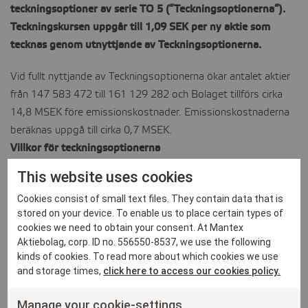
teckningsoptioner av serie TO 5 (”Teckningsoptionerna”).
CONTACT
Teckningskursen uppgår till 1,09 SEK per ny aktie som
tecknas genom utnyttjande av Teckningsoptionerna.
Vid fullt nyttjande av Teckningsoptionerna ökar antalet aktier
från 147 583 472 till 161 129 282 och Bolaget tillförs cirka
14,8 MSEK före emissionskostnader. Emissionskostnaderna
beräknas uppgå till cirka 0,7 MSEK.
Villkor för teckningsoptionerna
Villkor: en (1) teckningsoption berättigar till teckning av en (1)
This website uses cookies
ny aktie.
Cookies consist of small text files. They contain data that is
Nyttjandekurs: 1,09 SEK per aktie, courtage utgår ej.
stored on your device. To enable us to place certain types of
Utnyttjandeperiod: 19 april 2022 till och med den 3 maj 2022
cookies we need to obtain your consent. At Mantex
Handel med TO5: till och med den 29 april 2022.
Aktiebolag, corp. ID no. 556550-8537, we use the following
kinds of cookies. To read more about which cookies we use
För mer information, vänligen kontakta:
and storage times,
click here to access our cookies policy.
Manage your cookie-settings