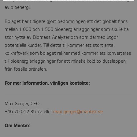
to
use
Cookies
av bioenergi.
the
of
for
use
Ad
ad-
Bolaget har tidigare gjort bedömningen att det globalt finns
of
measurement
tracking
mellan 1 000 och 1 500 bioenergianläggningar som skulle ha
Personalized
user
stor nytta av Biomass Analyzer och som därmed utgör
ads
cookies
potentiella kunder. Till detta tillkommer ett stort antal
cookies
kolkraftverk som bolaget räknar med kommer att konverteras
till bioenergianläggningar för att minska koldioxidutsläppen
från fossila bränslen.
För mer information, vänligen kontakta:
Max Gerger, CEO
+46 70 012 35 72 eller
max.gerger@mantex.se
Om Mantex