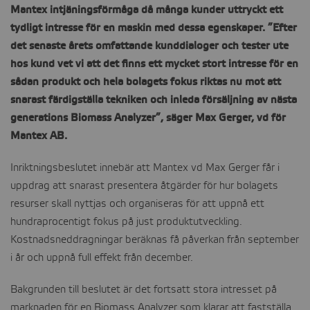
Mantex intjäningsförmåga då många kunder uttryckt ett
tydligt intresse för en maskin med dessa egenskaper. ”Efter
det senaste årets omfattande kunddialoger och tester ute
hos kund vet vi att det finns ett mycket stort intresse för en
sådan produkt och hela bolagets fokus riktas nu mot att
snarast färdigställa tekniken och inleda försäljning av nästa
generations Biomass Analyzer”, säger Max Gerger, vd för
Mantex AB.
Inriktningsbeslutet innebär att Mantex vd Max Gerger får i
uppdrag att snarast presentera åtgärder för hur bolagets
resurser skall nyttjas och organiseras för att uppnå ett
hundraprocentigt fokus på just produktutveckling.
Kostnadsneddragningar beräknas få påverkan från september
i år och uppnå full effekt från december.
Bakgrunden till beslutet är det fortsatt stora intresset på
marknaden för en Biomass Analyzer som klarar att fastställa