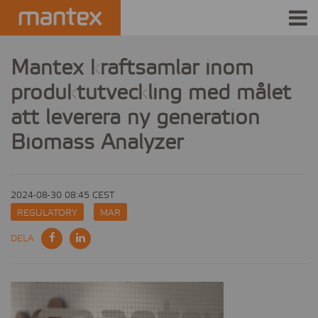
INDUSTRIES
Mantex kraftsamlar inom
produktutveckling med målet
PRODUCTS
att leverera ny generation
HOW IT WORKS
Biomass Analyzer
STORIES
2024-08-30 08:45 CEST
EVENTS
REGULATORY
MAR
ABOUT US
DELA
IR
PRESS