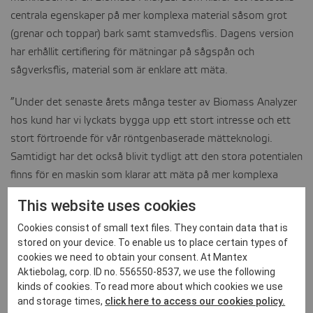
centrala egenskaper på mer komplexa material såsom grot
(grenar och toppar) bark samt stamvedsflis. Dagens version
har erhållit certifiering för mätningar på sågspån och
sågverksflis, material som är enklare att mäta.
”Under det senaste årets många tester av Biomass Analyzer
hos kund har vi lyckats bygga upp ett stort intresse och ett
stort förtroende för vår röntgenbaserade mätteknologi.
Samtidigt har det också blivit tydligt att den stora potentialen
finns för en maskin som klarar att mäta på mer komplexa
material eftersom det framför allt är den typen av material
This website uses cookies
som kunderna använder i sin produktion”, säger Max Gerger,
Cookies consist of small text files. They contain data that is
vd för Mantex.
stored on your device. To enable us to place certain types of
cookies we need to obtain your consent. At Mantex
Mantex har tidigare kommunicerat att bolaget har ett lovande
Aktiebolag, corp. ID no. 556550-8537, we use the following
teknikspår för att klara denna typ av mätningar.
kinds of cookies. To read more about which cookies we use
and storage times,
click here to access our cookies policy.