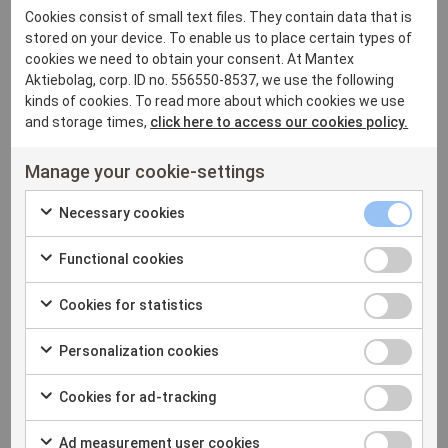
kommenterar Mantex vd Max Gerger.
Cookies consist of small text files. They contain data that is
stored on your device. To enable us to place certain types of
Läs rapporten i sin helhet på
https://www.mantex.se/
.
cookies we need to obtain your consent. At Mantex
Aktiebolag, corp. ID no. 556550-8537, we use the following
kinds of cookies. To read more about which cookies we use
För mer information, vänligen kontakta:
and storage times,
click here to access our cookies policy.
Manage your cookie-settings
Bo Niveman, CFO
+46 70-946 43 80 eller
bo.niveman@mantex.se
Necessary
Necessary cookies
Check
cookies
Om Mantex
Functional
Functional cookies
to
checkbox
Check
cookies
consent
Cookies
Cookies for statistics
to
Mantex säljer lösningar baserade på en patenterad ny
checkbox
to
Check
for
consent
röntgenbaserad mätteknik för biomassa, som beröringsfritt,
the
Personalizat
Personalization cookies
to
statistics
to
automatiskt och i realtid analyserar materialets fukthalt,
use
Check
cookies
consent
checkbox
the
askhalt och energiinnehåll. Dessa mätdata används bland
of
Cookies
Cookies for ad-tracking
to
checkbox
to
use
annat för att öka och förbättra produktionen i pappersbruk,
Necessary
Check
for
consent
the
of
värdera biobränsle och effektivisera förbränningen i
Ad
cookies
Ad measurement user cookies
to