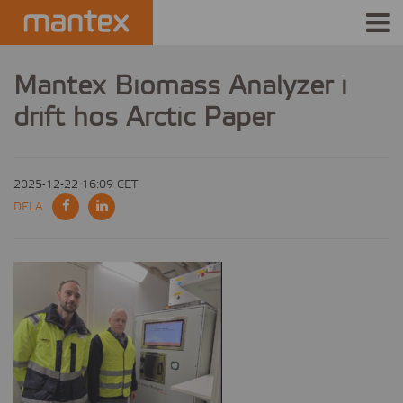
INDUSTRIES
Mantex Biomass Analyzer i
drift hos Arctic Paper
PRODUCTS
HOW IT WORKS
2025-12-22 16:09 CET
STORIES
DELA
EVENTS
ABOUT US
IR
PRESS