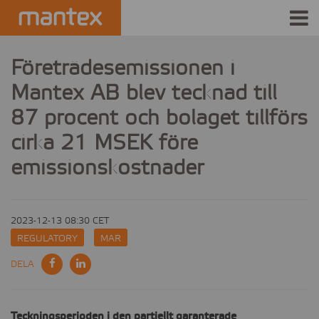
INDUSTRIES
Företrädesemissionen i
Mantex AB blev tecknad till
PRODUCTS
87 procent och bolaget tillförs
HOW IT WORKS
cirka 21 MSEK före
STORIES
emissionskostnader
EVENTS
2023-12-13 08:30 CET
ABOUT US
REGULATORY
MAR
DELA
IR
PRESS
Teckningsperioden i den partiellt garanterade