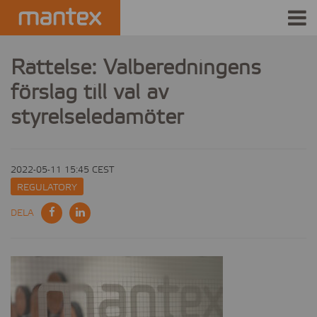
INDUSTRIES
Rättelse: Valberedningens
förslag till val av
PRODUCTS
styrelseledamöter
HOW IT WORKS
STORIES
2022-05-11 15:45 CEST
REGULATORY
EVENTS
DELA
ABOUT US
IR
PRESS