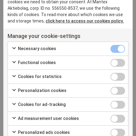
cookies we need to obtain your consent. At Mantex
Aktiebolag, corp. ID no. 556550-8537, we use the following
Hamid Yaagoubi är född 1983 och bor i Stockholm. Han har
kinds of cookies. To read more about which cookies we use
en bakgrund som entreprenör som framgångsrikt utvecklat
and storage times,
click here to access our cookies policy.
egna verksamheter och numera på heltid ägnar sig åt egen
Manage your cookie-settings
investeringsverksamhet. Hamid är en av Mantex största
aktieägare.
Necessary
Necessary cookies
Check
cookies
För mer information, vänligen kontakta
Functional
Functional cookies
to
checkbox
valberedningen / Håkan Johansson, +46 70 553 7551
Check
cookies
consent
Cookies
Cookies for statistics
to
checkbox
to
Check
for
consent
the
Om Mantex
Personalizat
Personalization cookies
to
statistics
to
use
Check
cookies
consent
checkbox
the
of
Cookies
Cookies for ad-tracking
to
checkbox
to
Mantex säljer lösningar baserade på en patenterad ny
use
Necessary
Check
for
consent
the
röntgenbaserad mätteknik för biomassa, som beröringsfritt,
of
Ad
cookies
Ad measurement user cookies
to
ad-
to
use
automatiskt och i realtid analyserar materialets fukthalt,
Functional
Check
measuremen
consent
tracking
the
of
askhalt och energiinnehåll. Dessa mätdata används bland
Personalized
cookies
Personalized ads cookies
to
user
to