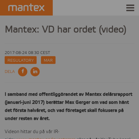
INDUSTRIES
Mantex: VD har ordet (video)
PRODUCTS
2017-08-24 08:30 CEST
HOW IT WORKS
REGULATORY
MAR
STORIES
DELA
EVENTS
I samband med offentliggörandet av Mantex delårsrapport
ABOUT US
(januari-juni 2017) berättar Max Gerger om vad som hänt
det första halvåret, och vad företaget skall fokusera på
IR
under resten av året.
Videon hittar du på vår IR-
PRESS