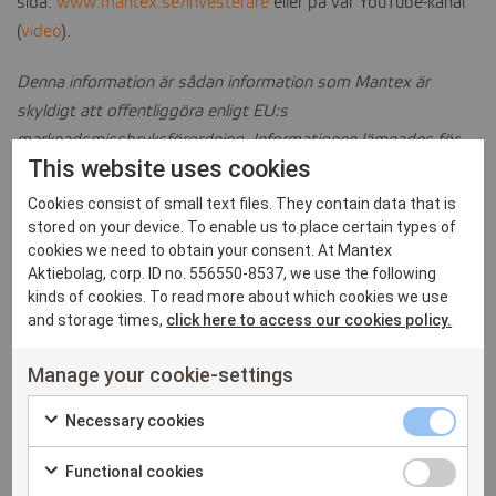
sida:
www.mantex.se/investerare
eller på vår YouTube-kanal
(
video
).
CONTACT
Denna information är sådan information som Mantex är
skyldigt att offentliggöra enligt EU:s
marknadsmissbruksförordning. Informationen lämnades för
This website uses cookies
offentliggörande den 24 augusti 2017, kl. 08.30 CET.
Cookies consist of small text files. They contain data that is
För mer information vänligen kontakta:
stored on your device. To enable us to place certain types of
cookies we need to obtain your consent. At Mantex
Max Gerger, VD
Aktiebolag, corp. ID no. 556550-8537, we use the following
kinds of cookies. To read more about which cookies we use
and storage times,
click here to access our cookies policy.
max.gerger@mantex.se
+46
(
0)70-012 35 72
Manage your cookie-settings
Om Mantex
Necessary
Necessary cookies
Mantex säljer lösningar baserade på en patenterad ny
Check
cookies
röntgenbaserad mätteknik för biomassa, som beröringsfritt,
Functional
Functional cookies
to
checkbox
automatiskt och i realtid analyserar materialets fukthalt,