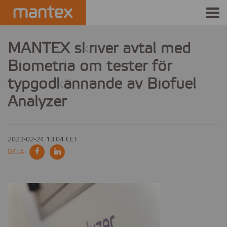
INDUSTRIES
MANTEX skriver avtal med
Biometria om tester för
PRODUCTS
typgodkännande av Biofuel
HOW IT WORKS
Analyzer
STORIES
2023-02-24 13:04 CET
EVENTS
DELA
ABOUT US
IR
PRESS