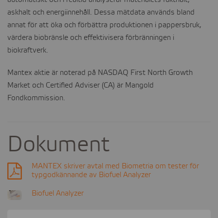
automatiskt och i realtid analyserar materialets fukthalt,
ads
cookies
askhalt och energiinnehåll. Dessa mätdata används bland
cookies
annat för att öka och förbättra produktionen i pappersbruk,
värdera biobränsle och effektivisera förbränningen i
biokraftverk.
Mantex aktie är noterad på NASDAQ First North Growth
Market och Certified Adviser (CA) är Mangold
Fondkommission.
Dokument
MANTEX skriver avtal med Biometria om tester för
typgodkännande av Biofuel Analyzer
Biofuel Analyzer