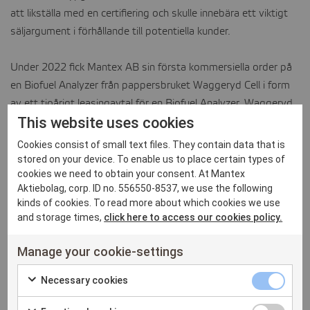
att likställa med en certifiering och skulle innebära ett viktigt
säljargument i förhållande till potentiella kunder.
Under 2022 fick Mantex AB sin första kommersiella order på
en Biofuel Analyzer från pappersbruket Waggeryd Cell i form
av ett tioårigt leasingavtal för en Biofuel Analyzer. Waggeryd
This website uses cookies
har behov av att mäta fukthalten i den inköpta träflisen för att
kunna fastställa pris och kvalité på inkommande leveranser.
Cookies consist of small text files. They contain data that is
Beställningen följde på en längre tids utvärdering av Biofuel
stored on your device. To enable us to place certain types of
cookies we need to obtain your consent. At Mantex
Analyzer som Mantex och Waggeryd genomfört ihop genom
Aktiebolag, corp. ID no. 556550-8537, we use the following
att låta maskinen analysera träflis som levererats direkt från
kinds of cookies. To read more about which cookies we use
Waggeryds olika leverantörer.
and storage times,
click here to access our cookies policy.
Biofuel Analyzer
har framför allt utvecklats för att möta
Manage your cookie-settings
bioenergibranschens behov av att effektivt och i realtid mäta
Necessary
Necessary cookies
centrala aspekter hos biomassa, såsom fukt- och askhalt
Check
cookies
samt energiinnehåll, men kan även användas för att mäta