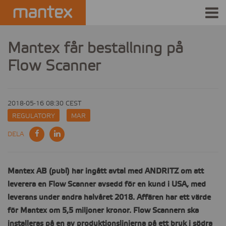
INDUSTRIES
Mantex får beställning på
Flow Scanner
PRODUCTS
HOW IT WORKS
2018-05-16 08:30 CEST
STORIES
REGULATORY
MAR
DELA
EVENTS
ABOUT US
Mantex AB (publ) har ingått avtal med ANDRITZ om att
leverera en Flow Scanner avsedd för en kund i USA, med
IR
leverans under andra halvåret 2018. Affären har ett värde
för Mantex om 5,5 miljoner kronor. Flow Scannern ska
PRESS
installeras på en av produktionslinjerna på ett bruk i södra