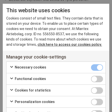
Omval av styrelseledamöterna Per Grunewald, Håkan
This website uses cookies
Johansson, Magnus Hagerborn samt Max Gerger.
Cookies consist of small text files. They contain data that is
Omval av Per Grunewald till styrelseordförande.
stored on your device. To enable us to place certain types of
cookies we need to obtain your consent. At Mantex
Omval av BDO Mälardalen AB som revisor. Auktoriserade
Aktiebolag, corp. ID no. 556550-8537, we use the following
revisorn Johan Pharmanson kommer, med ändring av vad
kinds of cookies. To read more about which cookies we use
som angavs i stämmokallelsen, att vara huvudansvarig
and storage times,
click here to access our cookies policy.
revisor.
Manage your cookie-settings
Beslut om principer för valberedning.
Beslut om antagande av ny bolagsordning innebärande att
Necessary
Necessary cookies
gränserna för aktiekapitalet och antalet aktier ändras.
Check
cookies
Beslut om minskning av aktiekapitalet
Functional
Functional cookies
to
checkbox
Check
cookies
consent
Beslut om bemyndigande för styrelsen att fatta beslut om
Cookies
Cookies for statistics
to
checkbox
to
emission av aktier, teckningsoptioner och/eller konvertibler
Check
for
consent
the
upp till högst trettio (30) procent av bolagets vid var tid
Personalizat
Personalization cookies
to
statistics
to
use
registrerade aktiekapital.
Check
cookies
consent
checkbox
the