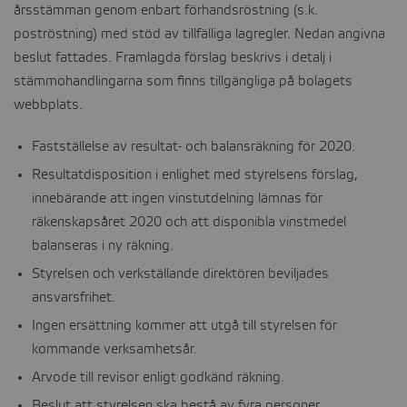
årsstämman genom enbart förhandsröstning (s.k.
CONTACT
poströstning) med stöd av tillfälliga lagregler. Nedan angivna
beslut fattades. Framlagda förslag beskrivs i detalj i
stämmohandlingarna som finns tillgängliga på bolagets
webbplats.
Fastställelse av resultat- och balansräkning för 2020.
Resultatdisposition i enlighet med styrelsens förslag,
innebärande att ingen vinstutdelning lämnas för
räkenskapsåret 2020 och att disponibla vinstmedel
balanseras i ny räkning.
Styrelsen och verkställande direktören beviljades
ansvarsfrihet.
Ingen ersättning kommer att utgå till styrelsen för
kommande verksamhetsår.
Arvode till revisor enligt godkänd räkning.
Beslut att styrelsen ska bestå av fyra personer.