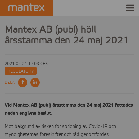
INDUSTRIES
Mantex AB (publ) höll
årsstämma den 24 maj 2021
PRODUCTS
HOW IT WORKS
2021-05-24 17:03 CEST
STORIES
REGULATORY
DELA
EVENTS
ABOUT US
Vid Mantex AB (publ) årsstämma den 24 maj 2021 fattades
nedan angivna beslut.
IR
Mot bakgrund av risken för spridning av Covid-19 och
PRESS
myndigheternas föreskrifter och råd genomfördes