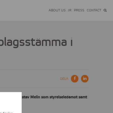
ABOUT US
IR
PRESS
CONTACT
olagsstämma i
DELA
 nyvaldes Gustav Melin som styrelseledamot samt