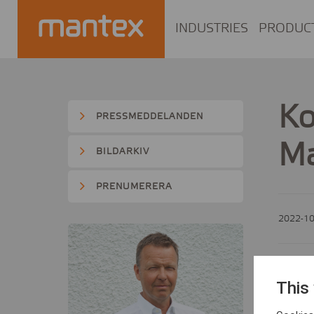
INDUSTRIES
PRODUC
Ko
PRESSMEDDELANDEN
Ma
BILDARKIV
PRENUMERERA
2022-10
Vid de
This
faststä