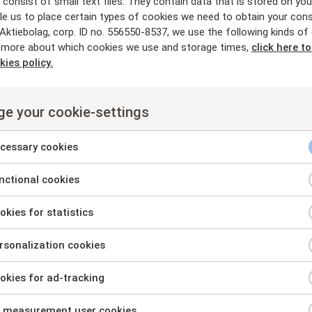
consist of small text files. They contain data that is stored on you
gets totala aktier var 10,84 procent representerade på stämman.
le us to place certain types of cookies we need to obtain your cons
ktiebolag, corp. ID no. 556550-8537, we use the following kinds of
mman beslutades enligt nedan. Framlagda förslag beskrivs i stämm
 more about which cookies we use and storage times,
click here t
ats.
kies policy.
ny styrelseledamot
v Gustav Melin som styrelseledamot för tiden intill slutet av näst
e your cookie-settings
llande av arvode till styrelsen
cessary cookies
earvode ska utgå på årsbasis med 150 000 kronor till styrelsens o
eledamöter som inte är fast anställda av bolaget.
ctional cookies
nt
 information, vänligen kontakta:
kies for statistics
nt
sonalization cookies
eman, CFO
nt
946 43 80 eller
bo.niveman@mantex.se
kies for ad-tracking
sary
nt
ntex
es
 measurement user cookies