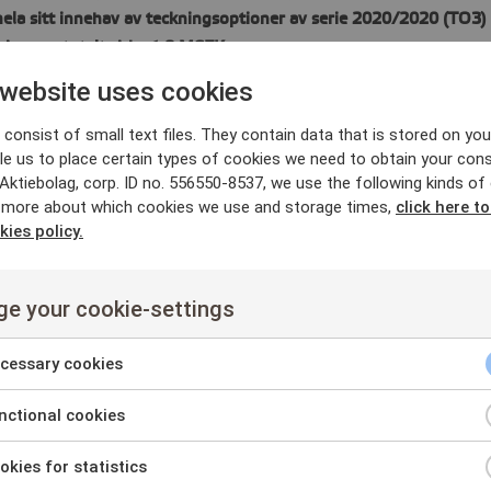
hela sitt innehav av teckningsoptioner av serie 2020/2020 (TO3
ring om totalt cirka 1,8 MSEK.
 website uses cookies
ttande följande insynspersoner och huvudägare: Pegroco Holding A
erson via Magnus Hagerborn), Håkan Johansson via närstående bol
consist of small text files. They contain data that is stored on you
erson).
le us to place certain types of cookies we need to obtain your cons
ktiebolag, corp. ID no. 556550-8537, we use the following kinds of
rör det sig om 8 769 967 teckningsoptioner av serie 2020/2020, för
 more about which cookies we use and storage times,
click here t
kies policy.
jandeperioden för Teckningsoptionerna
g av aktier med stöd av Teckningsoptionerna äger rum från och m
e your cookie-settings
ilket ska ske genom samtidig betalning senast klockan 15.00 den
gsoptionerna är den 5 november 2020. Vissa banker och fondkomm
cessary cookies
rför det är viktigt att stämma av med sin bank/fondkommissionä
r förvaltarregistrerade.
ctional cookies
 för teckningsoptioner
nt
kies for statistics
Teckningsoption av serie 2020/2020 ger rätt att teckna en (1) ny 