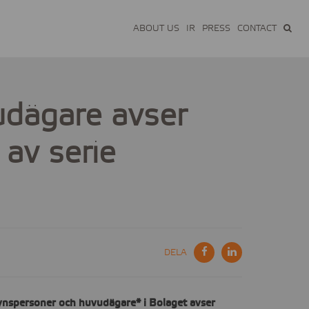
ABOUT US
IR
PRESS
CONTACT
udägare avser
 av serie
DELA
ynspersoner och huvudägare* i Bolaget avser